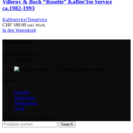
Villeroy & Boch “Rosette” Kaffee/Tee Service
ca.1982-1993
Kaffeservice/Teeservice
CHF
180.00
inkl. MwSt.
In den Warenkorb
antikes-porzellan.ch
Hinterbergstrasse 36
6312 Steinhausen
E-Mail: info@antikes-porzellan.ch
Über uns
Kontakt
Impressum
Datenschutz
AGB
© 2025 antikes-porzellan.ch
Search