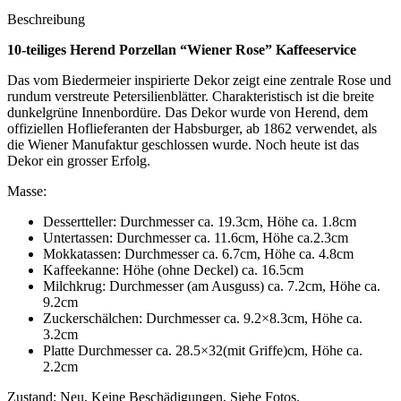
Beschreibung
10-teiliges Herend Porzellan “Wiener Rose” Kaffeeservice
Das vom Biedermeier inspirierte Dekor zeigt eine zentrale Rose und
rundum verstreute Petersilienblätter. Charakteristisch ist die breite
dunkelgrüne Innenbordüre. Das Dekor wurde von Herend, dem
offiziellen Hoflieferanten der Habsburger, ab 1862 verwendet, als
die Wiener Manufaktur geschlossen wurde. Noch heute ist das
Dekor ein grosser Erfolg.
Masse:
Dessertteller: Durchmesser ca. 19.3cm, Höhe ca. 1.8cm
Untertassen: Durchmesser ca. 11.6cm, Höhe ca.2.3cm
Mokkatassen: Durchmesser ca. 6.7cm, Höhe ca. 4.8cm
Kaffeekanne: Höhe (ohne Deckel) ca. 16.5cm
Milchkrug: Durchmesser (am Ausguss) ca. 7.2cm, Höhe ca.
9.2cm
Zuckerschälchen: Durchmesser ca. 9.2×8.3cm, Höhe ca.
3.2cm
Platte Durchmesser ca. 28.5×32(mit Griffe)cm, Höhe ca.
2.2cm
Zustand: Neu, Keine Beschädigungen, Siehe Fotos.