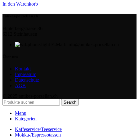
In den Warenkorb
antikes-porzellan.ch
Hinterbergstrasse 36
6312 Steinhausen
E-Mail: info@antikes-porzellan.ch
Über uns
Kontakt
Impressum
Datenschutz
AGB
© 2025 antikes-porzellan.ch
Search
Menu
Kategorien
Kaffeservice/Teeservice
Mokka-/Espressotassen