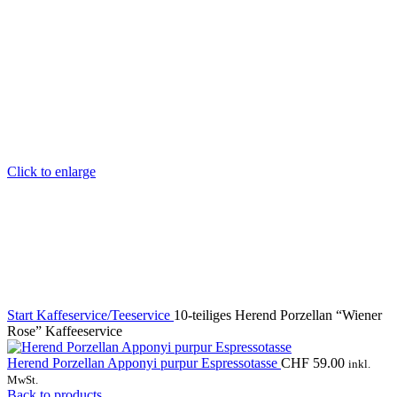
Click to enlarge
Start
Kaffeservice/Teeservice
10-teiliges Herend Porzellan “Wiener
Rose” Kaffeeservice
Herend Porzellan Apponyi purpur Espressotasse
CHF
59.00
inkl.
MwSt.
Back to products