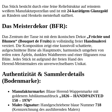
Das Stück besticht durch eine feine Reliefstruktur auf reinstem
weißem Manufakturporzellan und ist mit
24‑karätigem Glanzgold
an Rändern und Henkeln meisterhaft staffiert.
Das Meisterdekor (BFR):
Das Zentrum der Tasse ist mit dem ikonischen Dekor
„Früchte und
Blumen“ (Bouquet de Fruits)
in vollständig freier
Handmalerei
verziert. Die Komposition zeigt eine kunstvoll schattierte,
aufgeschnittene Birne als Hauptmotiv, harmonisch umgeben von
reifen roten Äpfeln, dunklen Waldbeeren und einer filigranen rosa
Blüte. Jedes Stück ist aufgrund der freien Hand des
Herend‑Meistermalers ein unverwechselbares Unikat.
Authentizität & Sammlerdetails
(Bodenmarke):
Manufakturmarke:
Blaue Herend‑Wappenmarke mit
goldenem Jubiläumsaufdruck
„1826 – HANDPAINTED
150 – 1976“
Maler‑Signatur:
Handgeschriebene blaue Nummer
718
(Kennzeichnung des ausführenden Malers)