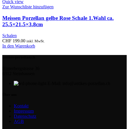
Quick view
Zur Wunschliste hinzufügen
Meissen Porzellan gelbe Rose Schale 1.Wahl ca.
25.5×21.5×3.8cm
Schalen
CHF
199.00
inkl. MwSt.
In den Warenkorb
antikes-porzellan.ch
Hinterbergstrasse 36
6312 Steinhausen
E-Mail: info@antikes-porzellan.ch
Über uns
Kontakt
Impressum
Datenschutz
AGB