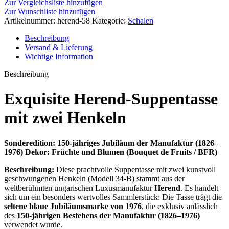
Suppentasse
Zur Vergleichsliste hinzufügen
34-
Zur Wunschliste hinzufügen
B
Artikelnummer:
herend-58
Kategorie:
Schalen
Bouquet
de
Beschreibung
Fruits
Versand & Lieferung
BFR
Wichtige Information
150
Jahre
Beschreibung
Jubiläum
1976
Exquisite Herend‑Suppentasse
Menge
mit zwei Henkeln
Sonderedition: 150‑jähriges Jubiläum der Manufaktur (1826–
1976)
Dekor: Früchte und Blumen (Bouquet de Fruits / BFR)
Beschreibung:
Diese prachtvolle Suppentasse mit zwei kunstvoll
geschwungenen Henkeln (Modell 34‑B) stammt aus der
weltberühmten ungarischen Luxusmanufaktur
Herend
. Es handelt
sich um ein besonders wertvolles Sammlerstück: Die Tasse trägt die
seltene blaue Jubiläumsmarke von 1976
, die exklusiv anlässlich
des
150‑jährigen Bestehens der Manufaktur (1826–1976)
verwendet wurde.