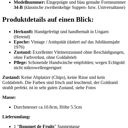
Modellnummer:
Eingeprägte und blau gemalte Formnummer
34‑B
(klassische zweihenkelige Suppen‑ bzw. Universaltasse)
Produktdetails auf einen Blick:
Herkunft:
Handgefertigt und handbemalt in Ungarn
(Herend)
Epoche:
Vintage / Antiquität (datiert auf das Jubiläumsjahr
1976)
Zustand:
Exzellenter Vitrinenzustand ohne Beschädigungen,
ohne Farbverlust, ohne Goldabrieb
Pflege:
Schonende Handwäsche empfohlen; wegen Echtgold
nicht mikrowellengeeignet
Zustand:
Keine Abplatzer (Chips), keine Risse und kein
Goldabrieb. Die Farben sind frisch und leuchtend, der Goldrand
strahlt perfekt. ist in sehr guten Zustand, siehe Fotos
Masse:
Durchmesser ca.10.8cm, Höhe 5.5cm
Lieferumfang:
1 “
Bouquet de Fruits
” Suppentasse