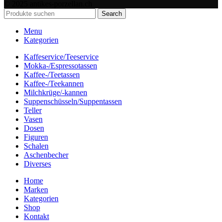
© 2025 antikes-porzellan.ch
Search
Menu
Kategorien
Kaffeservice/Teeservice
Mokka-/Espressotassen
Kaffee-/Teetassen
Kaffee-/Teekannen
Milchkrüge/-kannen
Suppenschüsseln/Suppentassen
Teller
Vasen
Dosen
Figuren
Schalen
Aschenbecher
Diverses
Home
Marken
Kategorien
Shop
Kontakt