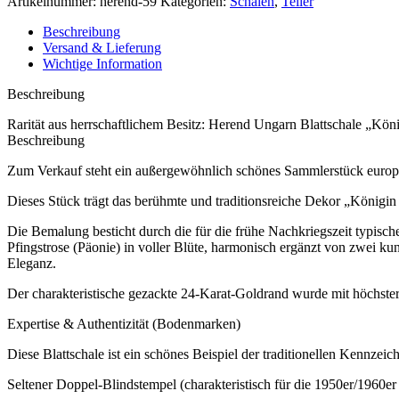
Artikelnummer:
herend-59
Kategorien:
Schalen
,
Teller
Beschreibung
Versand & Lieferung
Wichtige Information
Beschreibung
Rarität aus herrschaftlichem Besitz: Herend Ungarn Blattschale „Köni
Beschreibung
Zum Verkauf steht ein außergewöhnlich schönes Sammlerstück europäi
Dieses Stück trägt das berühmte und traditionsreiche Dekor „Königin
Die Bemalung besticht durch die für die frühe Nachkriegszeit typisch
Pfingstrose (Päonie) in voller Blüte, harmonisch ergänzt von zwei ku
Eleganz.
Der charakteristische gezackte 24-Karat-Goldrand wurde mit höchster
Expertise & Authentizität (Bodenmarken)
Diese Blattschale ist ein schönes Beispiel der traditionellen Kennzei
Seltener Doppel-Blindstempel (charakteristisch für die 1950er/1960er 