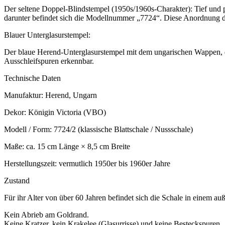
Der seltene Doppel-Blindstempel (1950s/1960s-Charakter): Tief und
darunter befindet sich die Modellnummer „7724“. Diese Anordnung de
Blauer Unterglasurstempel:
Der blaue Herend-Unterglasurstempel mit dem ungarischen Wappen, 
Ausschleifspuren erkennbar.
Technische Daten
Manufaktur: Herend, Ungarn
Dekor: Königin Victoria (VBO)
Modell / Form: 7724/2 (klassische Blattschale / Nussschale)
Maße: ca. 15 cm Länge × 8,5 cm Breite
Herstellungszeit: vermutlich 1950er bis 1960er Jahre
Zustand
Für ihr Alter von über 60 Jahren befindet sich die Schale in einem 
Kein Abrieb am Goldrand.
Keine Kratzer, kein Krakelee (Glasurrisse) und keine Besteckspuren.