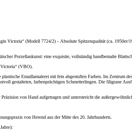
gin Victoria“ (Modell 7724/2) – Absolute Spitzenqualität (ca. 1950er/1
scher Porzellankunst: eine exquisite, vollständig handbemalte Blatts
 Victoria“ (VBO).
e plastische Emaillamalerei mit fein abgestuften Farben. Im Zentrum de
nstvoll gestalteten, farbenprächtigen Schmetterlingen. Die filigrane 
 Präzision von Hand aufgetragen und unterstreicht die außergewöhnlich
chnungspraxis von Herend aus der Mitte des 20. Jahrhunderts.
Jahre):