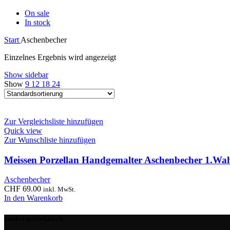
On sale
In stock
Start
Aschenbecher
Einzelnes Ergebnis wird angezeigt
Show sidebar
Show
9
12
18
24
Zur Vergleichsliste hinzufügen
Quick view
Zur Wunschliste hinzufügen
Meissen Porzellan Handgemalter Aschenbecher 1.Wa
Aschenbecher
CHF
69.00
inkl. MwSt.
In den Warenkorb
antikes-porzellan.ch