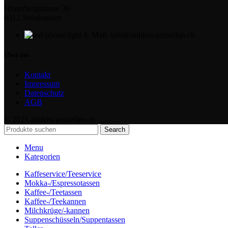
Hinterbergstrasse 36
6312 Steinhausen
E-Mail: info@antikes-porzellan.ch
Über uns
Kontakt
Impressum
Datenschutz
AGB
© 2025 antikes-porzellan.ch
Search
Menu
Kategorien
Kaffeservice/Teeservice
Mokka-/Espressotassen
Kaffee-/Teetassen
Kaffee-/Teekannen
Milchkrüge/-kannen
Suppenschüsseln/Suppentassen