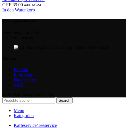
CHF
39.00
inkl. MwSt.
In den Warenkorb
antikes-porzellan.ch
Hinterbergstrasse 36
6312 Steinhausen
E-Mail: info@antikes-porzellan.ch
Über uns
Kontakt
Impressum
Datenschutz
AGB
© 2025 antikes-porzellan.ch
Search
Menu
Kategorien
Kaffeservice/Teeservice