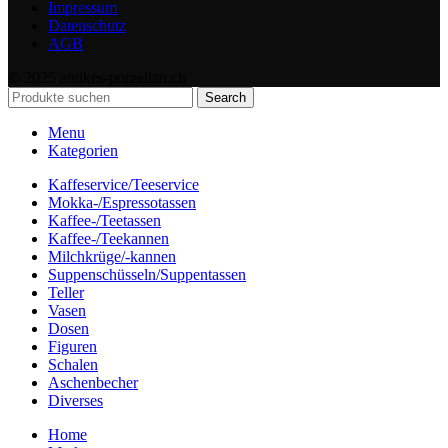
Impressum
Datenschutz
AGB
© 2025 antikes-porzellan.ch
Search
Menu
Kategorien
Kaffeservice/Teeservice
Mokka-/Espressotassen
Kaffee-/Teetassen
Kaffee-/Teekannen
Milchkrüge/-kannen
Suppenschüsseln/Suppentassen
Teller
Vasen
Dosen
Figuren
Schalen
Aschenbecher
Diverses
Home