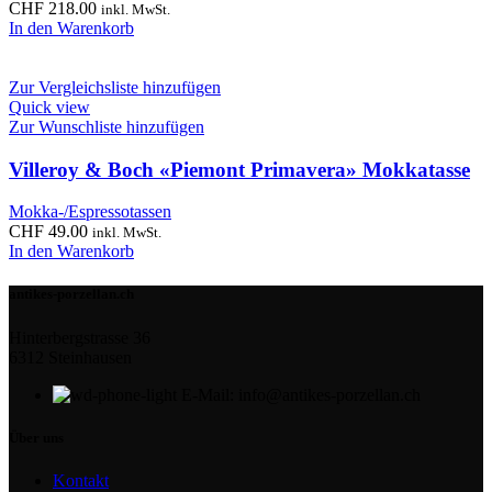
CHF
218.00
inkl. MwSt.
In den Warenkorb
Zur Vergleichsliste hinzufügen
Quick view
Zur Wunschliste hinzufügen
Villeroy & Boch «Piemont Primavera» Mokkatasse
Mokka-/Espressotassen
CHF
49.00
inkl. MwSt.
In den Warenkorb
antikes-porzellan.ch
Hinterbergstrasse 36
6312 Steinhausen
E-Mail: info@antikes-porzellan.ch
Über uns
Kontakt