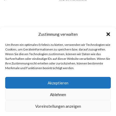
Zustimmung verwalten
antikes-porzellan.ch
Um Ihnen ein optimales Erlebnis zu bieten, verwenden wir Technologien wie
Cookies, um Geräteinformationen zu speichern bzw. darauf zuzugreifen.
Hinterbergstrasse 36
Wenn Sie diesen Technologien zustimmen, können wir Daten wie das
6312 Steinhausen
Surfverhalten oder eindeutige IDs auf dieser Website verarbeiten. Wenn Sie
Ihre Zustimmung nicht erteilen oder zurückziehen, können bestimmte
E-Mail: info@antikes-porzellan.ch
Merkmale und Funktionen beeinträchtigt werden.
Akzeptieren
Ablehnen
ÜBER UNS
Voreinstellungen anzeigen
© 2025 antikes-porzellan.ch
0