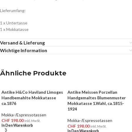
Lieferumfang:
1 x Untertasse
1 x Mokkatasse
Versand & Lieferung
Wichtige Information
Ähnliche Produkte
Antike H&Co Haviland Limoges
Antike Meissen Porzellan
Handbemahlte Mokkatasse
Handgemaltes Blumenmuster
ca.1876
Mokkatasse 1.Wahl, ca.1815-
1924
Mokka-/Espressotassen
CHF
198.00
Mokka-/Espressotassen
inkl. MwSt.
In Den Warenkorb
CHF
198.00
inkl. MwSt.
In Den Warenkorb