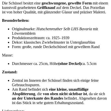
Die Schüssel besitzt eine
geschwungene, gewellte Form
mit einem
kunstvoll gearbeiteten
Griffknauf
auf dem Deckel. Das Porzellan
ist von hoher Qualität, mit glänzender Glasur und präziser Malerei.
Besonderheiten:
Originalmarke:
Hutschenreuther Selb LHS Bavaria
mit
Löwenemblem
Produktionszeitraum: ca. 1925–1939
Dekor: klassisches Zwiebelmuster in Unterglasurblau
Form: große, runde Deckelschüssel mit gewelltem Rand
Masse:
Durchmesser ca. 25cm, Höhe
(ohne Deckel)
ca. 5.5cm
Zustand:
Zentral im Inneren der Schüssel finden sich einige feine
Gebrauchsspuren.
Am Rand befindet sich
eine kleine, unauffällige
Absplitterung
, die
von oben nicht sichtbar ist
, da sie sich
an der Unterkante des Randes
befindet. Abgesehen davon
ist das Stück in sehr gutem Erhaltungszustand.