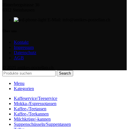
Hinterbergstrasse 36
6312 Steinhausen
E-Mail: info@antikes-porzellan.ch
Über uns
Kontakt
Impressum
Datenschutz
AGB
© 2025 antikes-porzellan.ch
Search
Menu
Kategorien
Kaffeservice/Teeservice
Mokka-/Espressotassen
Kaffee-/Teetassen
Kaffee-/Teekannen
Milchkrüge/-kannen
Suppenschüsseln/Suppentassen