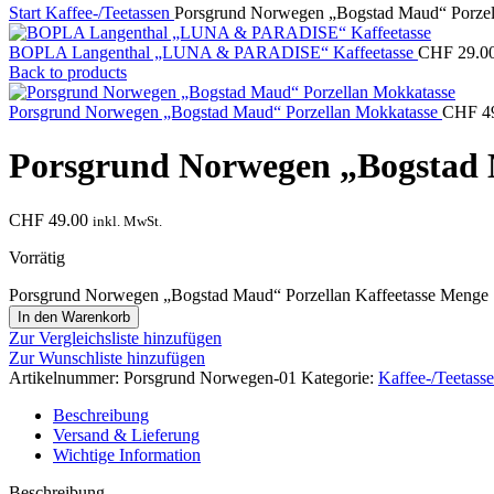
Start
Kaffee-/Teetassen
Porsgrund Norwegen „Bogstad Maud“ Porzell
BOPLA Langenthal „LUNA & PARADISE“ Kaffeetasse
CHF
29.0
Back to products
Porsgrund Norwegen „Bogstad Maud“ Porzellan Mokkatasse
CHF
4
Porsgrund Norwegen „Bogstad M
CHF
49.00
inkl. MwSt.
Vorrätig
Porsgrund Norwegen „Bogstad Maud“ Porzellan Kaffeetasse Menge
In den Warenkorb
Zur Vergleichsliste hinzufügen
Zur Wunschliste hinzufügen
Artikelnummer:
Porsgrund Norwegen-01
Kategorie:
Kaffee-/Teetass
Beschreibung
Versand & Lieferung
Wichtige Information
Beschreibung