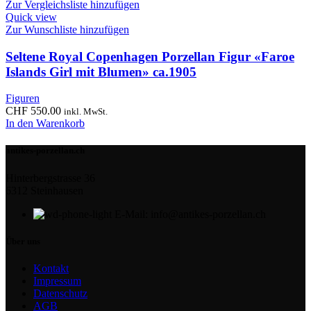
Zur Vergleichsliste hinzufügen
Quick view
Zur Wunschliste hinzufügen
Seltene Royal Copenhagen Porzellan Figur «Faroe
Islands Girl mit Blumen» ca.1905
Figuren
CHF
550.00
inkl. MwSt.
In den Warenkorb
antikes-porzellan.ch
Hinterbergstrasse 36
6312 Steinhausen
E-Mail: info@antikes-porzellan.ch
Über uns
Kontakt
Impressum
Datenschutz
AGB