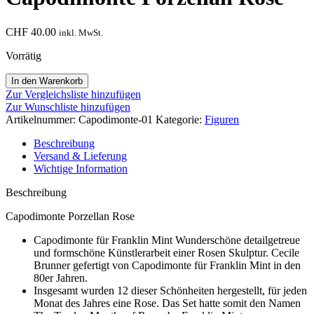
CHF
40.00
inkl. MwSt.
Vorrätig
Capodimonte
In den Warenkorb
Porzellan
Zur Vergleichsliste hinzufügen
Rose
Zur Wunschliste hinzufügen
Menge
Artikelnummer:
Capodimonte-01
Kategorie:
Figuren
Beschreibung
Versand & Lieferung
Wichtige Information
Beschreibung
Capodimonte Porzellan Rose
Capodimonte für Franklin Mint Wunderschöne detailgetreue
und formschöne Künstlerarbeit einer Rosen Skulptur. Cecile
Brunner gefertigt von Capodimonte für Franklin Mint in den
80er Jahren.
Insgesamt wurden 12 dieser Schönheiten hergestellt, für jeden
Monat des Jahres eine Rose. Das Set hatte somit den Namen