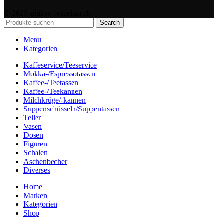
© 2025 antikes-porzellan.ch
Search
Menu
Kategorien
Kaffeservice/Teeservice
Mokka-/Espressotassen
Kaffee-/Teetassen
Kaffee-/Teekannen
Milchkrüge/-kannen
Suppenschüsseln/Suppentassen
Teller
Vasen
Dosen
Figuren
Schalen
Aschenbecher
Diverses
Home
Marken
Kategorien
Shop