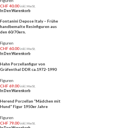
Figuren
CHF
40.00
inkl. MwSt.
In Den Warenkorb
Fontanini Depose Italy – Frühe
handbemalte Resinfiguren aus
den 60/70ern.
Figuren
CHF
60.00
inkl. MwSt.
In Den Warenkorb
Hahn Porzellanfigur von
Gräfenthal DDR ca.1972-1990
Figuren
CHF
69.00
inkl. MwSt.
In Den Warenkorb
Herend Porzellan “Mädchen mit
Hund” Figur 1950er Jahre
Figuren
CHF
79.00
inkl. MwSt.
In Den Warenkorb