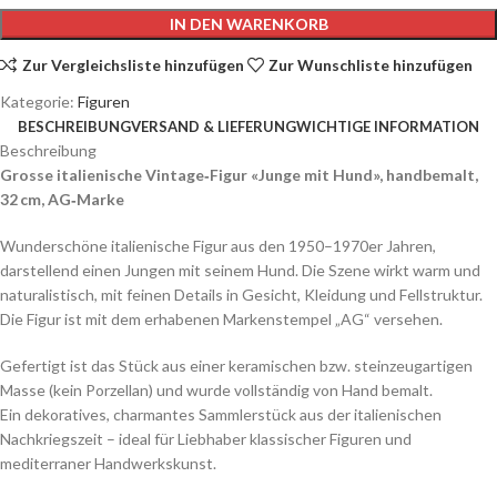
IN DEN WARENKORB
Zur Vergleichsliste hinzufügen
Zur Wunschliste hinzufügen
Kategorie:
Figuren
BESCHREIBUNG
VERSAND & LIEFERUNG
WICHTIGE INFORMATION
Beschreibung
Grosse italienische Vintage‑Figur «
Junge mit Hund», handbemalt,
32 cm, AG‑Marke
Wunderschöne italienische Figur aus den 1950–1970er Jahren,
darstellend einen Jungen mit seinem Hund. Die Szene wirkt warm und
naturalistisch, mit feinen Details in Gesicht, Kleidung und Fellstruktur.
Die Figur ist mit dem erhabenen Markenstempel „AG“ versehen.
Gefertigt ist das Stück aus einer keramischen bzw. steinzeugartigen
Masse (kein Porzellan) und wurde vollständig von Hand bemalt.
Ein dekoratives, charmantes Sammlerstück aus der italienischen
Nachkriegszeit – ideal für Liebhaber klassischer Figuren und
mediterraner Handwerkskunst.