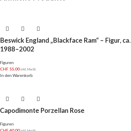
Beswick England „Blackface Ram“ – Figur, ca.
1988–2002
Figuren
CHF
55.00
inkl. MwSt.
In den Warenkorb
Capodimonte Porzellan Rose
Figuren
CHF
40.00
inkl. MwSt.