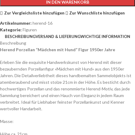
IN DEN WARENKORB
Zur Vergleichsliste hinzufügen
Zur Wunschliste hinzufügen
Artikelnummer:
herend-16
Kategorie:
Figuren
BESCHREIBUNG
VERSAND & LIEFERUNG
WICHTIGE INFORMATION
Beschreibung
Herend Porzellan “Mädchen mit Hund” Figur 1950er Jahre
Erleben Sie die exquisite Handwerkskunst von Herend mit dieser
bezaubernden Porzellanfigur «Mädchen mit Hund» aus den 1950er
Jahren. Die Detailverliebtheit dieses handbemalten Sammelobjekts ist
atemberaubend und misst stolze 21cm in der Höhe. Es besticht durch
hochwertiges Porzellan und das renommierte Herend-Motiv, das jede
Sammlung bereichert und einen Hauch von Eleganz in jedem Raum
verbreitet. Ideal für Liebhaber feinster Porzellankunst und Kenner
wertvoller Handarbeit.
Masse:
Höhe ca. 21cm