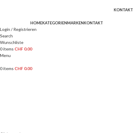
WILLKOMMEN IN UNSEREM SHOP
KONTAKT
HOME
KATEGORIEN
MARKEN
KONTAKT
Login / Registrieren
Search
Wunschliste
0
items
CHF
0.00
Menu
0
items
CHF
0.00