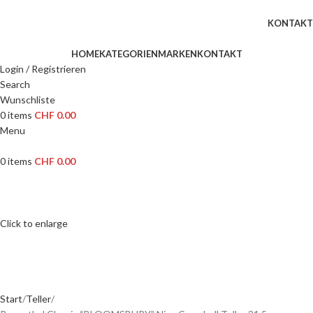
WILLKOMMEN IN UNSEREM SHOP
KONTAKT
HOME
KATEGORIEN
MARKEN
KONTAKT
Login / Registrieren
Search
Wunschliste
0
items
CHF
0.00
Menu
0
items
CHF
0.00
Click to enlarge
Start
Teller