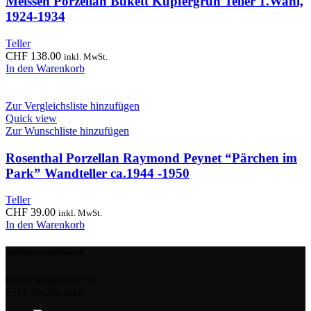
Meissen Porzellan Bukett Kupfergrün Teller 1.Wahl,
1924-1934
Teller
CHF
138.00
inkl. MwSt.
In den Warenkorb
Zur Vergleichsliste hinzufügen
Quick view
Zur Wunschliste hinzufügen
Rosenthal Porzellan Raymond Peynet “Pärchen im
Park” Wandteller ca.1944 -1950
Teller
CHF
39.00
inkl. MwSt.
In den Warenkorb
antikes-porzellan.ch
Hinterbergstrasse 36
6312 Steinhausen