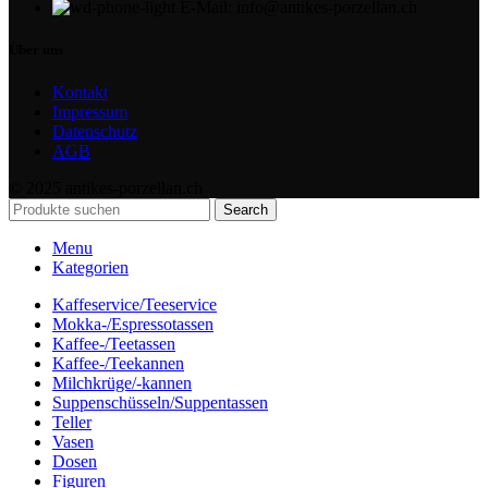
E-Mail: info@antikes-porzellan.ch
Über uns
Kontakt
Impressum
Datenschutz
AGB
© 2025 antikes-porzellan.ch
Search
Menu
Kategorien
Kaffeservice/Teeservice
Mokka-/Espressotassen
Kaffee-/Teetassen
Kaffee-/Teekannen
Milchkrüge/-kannen
Suppenschüsseln/Suppentassen
Teller
Vasen
Dosen
Figuren