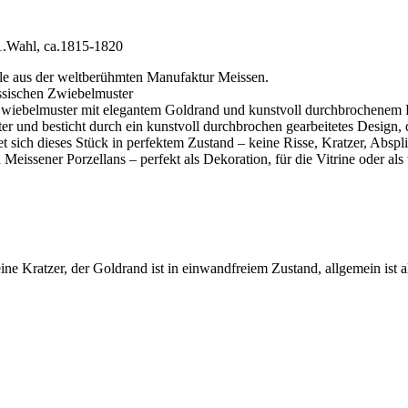
1.Wahl, ca.1815-1820
le aus der weltberühmten Manufaktur Meissen.
ssischen Zwiebelmuster
n Zwiebelmuster mit elegantem Goldrand und kunstvoll durchbrochenem
r und besticht durch ein kunstvoll durchbrochen gearbeitetes Design, d
t sich dieses Stück in perfektem Zustand – keine Risse, Kratzer, Absp
Meissener Porzellans – perfekt als Dekoration, für die Vitrine oder al
ne Kratzer, der Goldrand ist in einwandfreiem Zustand, allgemein ist al