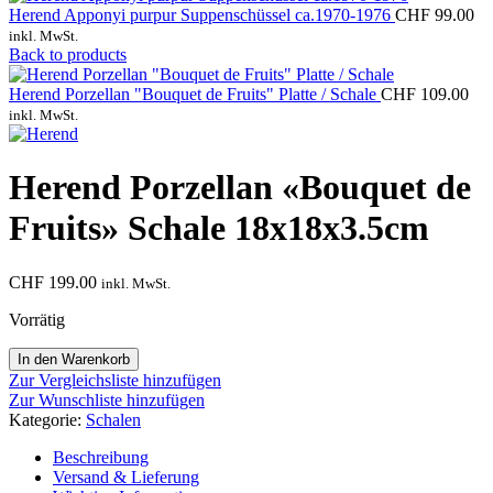
Herend Apponyi purpur Suppenschüssel ca.1970-1976
CHF
99.00
inkl. MwSt.
Back to products
Herend Porzellan "Bouquet de Fruits" Platte / Schale
CHF
109.00
inkl. MwSt.
Herend Porzellan «Bouquet de
Fruits» Schale 18x18x3.5cm
CHF
199.00
inkl. MwSt.
Vorrätig
Herend
In den Warenkorb
Porzellan
Zur Vergleichsliste hinzufügen
"Bouquet
Zur Wunschliste hinzufügen
de
Kategorie:
Schalen
Fruits"
Schale
Beschreibung
18x18x3.5cm
Versand & Lieferung