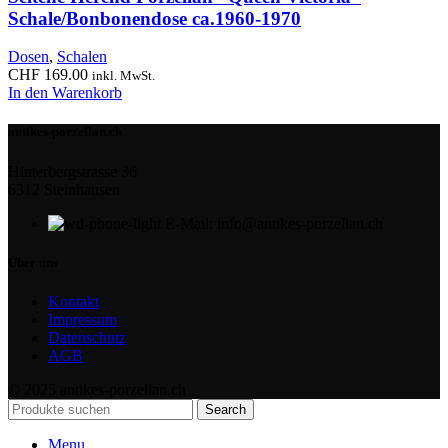
Schale/Bonbonendose ca.1960-1970
Dosen
,
Schalen
CHF
169.00
inkl. MwSt.
In den Warenkorb
antikes-porzellan.ch
Hinterbergstrasse 36
6312 Steinhausen
E-Mail: info@antikes-porzellan.ch
Über uns
Kontakt
Impressum
Datenschutz
AGB
© 2025 antikes-porzellan.ch
Search
Menu