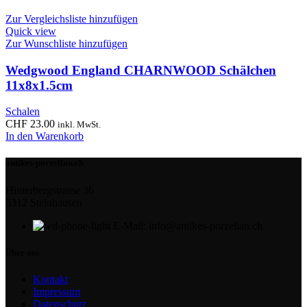
Zur Vergleichsliste hinzufügen
Quick view
Zur Wunschliste hinzufügen
Wedgwood England CHARNWOOD Schälchen
11x8x1.5cm
Schalen
CHF
23.00
inkl. MwSt.
In den Warenkorb
antikes-porzellan.ch
Hinterbergstrasse 36
6312 Steinhausen
E-Mail: info@antikes-porzellan.ch
Über uns
Kontakt
Impressum
Datenschutz