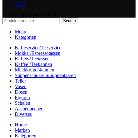
AGB
© 2025 antikes-porzellan.ch
Search
Menu
Kategorien
Kaffeservice/Teeservice
Mokka-/Espressotassen
Kaffee-/Teetassen
Kaffee-/Teekannen
Milchkrüge/-kannen
Suppenschüsseln/Suppentassen
Teller
Vasen
Dosen
Figuren
Schalen
Aschenbecher
Diverses
Home
Marken
Kategorien