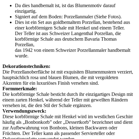
Da dies handbemalt ist, ist das Blumenmotiv darauf
einzigartig.
Signiert auf dem Boden: Porzellanmaler (Siehe Fotos).
Dies ist ein Set aus goldbemaltem Porzellan, bestehend aus
einer korbförmigen Schale mit Henkel und einem Teller.
Der Teller ist aus Schweizer Langenthal Porzellan, die
korbförmige Schale aus deutschem Bavaria Thomas
Porzellan,
das 1942 von einem Schweizer Porzellanmaler handbemalt
wurde.
Dekorationstechniken:
Die Porzellanoberfläche ist mit exquisiten Blumenmustern verziert,
hauptsächlich rosa und blauen Blumen, die mit vergoldeten
Akzenten für ein luxuriöses Finish versehen sind.
Formmerkmale:
Die korbförmige Schale besticht durch ihr einzigartiges Design mit
einem zarten Henkel, während der Teller mit gewellten Rändern
versehen ist, die den Stil der Schale ergänzen.
Verwendungszweck:
Diese korbförmige Schale mit Henkel wird im westlichen Geschirr
häufig als „Bonbonkorb” oder „Dessertkorb” bezeichnet und dient
zur Aufbewahrung von Bonbons, kleinen Backwaren oder
Früchten. Der Teller kann als passender Servierteller oder
Dekorationsplatte verwendet werden.