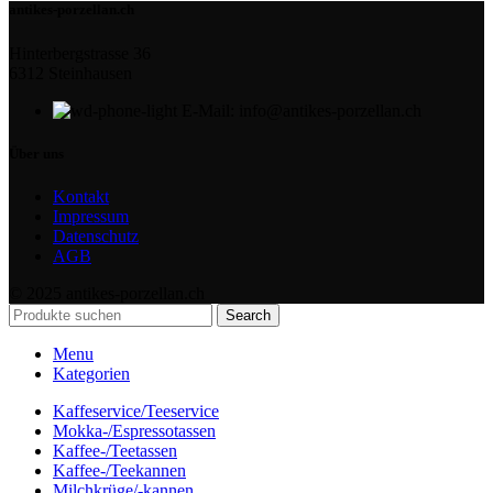
antikes-porzellan.ch
Hinterbergstrasse 36
6312 Steinhausen
E-Mail: info@antikes-porzellan.ch
Über uns
Kontakt
Impressum
Datenschutz
AGB
© 2025 antikes-porzellan.ch
Search
Menu
Kategorien
Kaffeservice/Teeservice
Mokka-/Espressotassen
Kaffee-/Teetassen
Kaffee-/Teekannen
Milchkrüge/-kannen