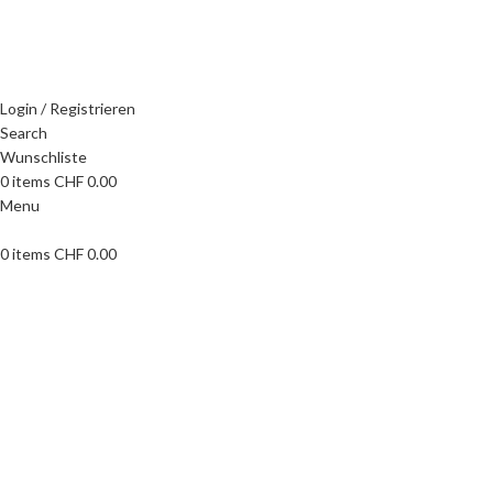
WILLKOMMEN IN UNSEREM SHOP
Login / Registrieren
Search
Wunschliste
0
items
CHF
0.00
Menu
0
items
CHF
0.00