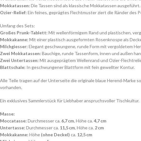
Mokkatassen:
Die Tassen sind als klassische Mokkatassen ausgeführt.
Ozier-Relief:
Ein feines, geprägtes Flechtmuster ziert die Ränder des Po
Umfang des Sets:
Großes Prunk-Tablett:
Mit wellenförmigem Rand und plastischen, vergo
Mokkakanne:
Mit einer plastisch ausgeformten Rosenknospe als Decke
Milchgiesser:
Elegant geschwungene, runde Form mit vergoldetem Hen
Zwei Mokkatassen:
Bauchige, runde Tassenform, innen und außen han
Zwei Untertassen:
Mit ausgeprägtem Wellenrand und Ozier-Flechtrelie
Blattschale:
In geschwungener Blattform mit fein gewellter Kontur.
Alle Teile tragen auf der Unterseite die originale blaue Herend‑Marke
vorhanden.
Ein exklusives Sammlerstück für Liebhaber anspruchsvoller Tischkultur.
Masse:
Moccatasse:
Durchmesser ca.
6,7 cm
, Höhe ca.
4,7 cm
Untertasse:
Durchmesser ca.
11,5 cm
, Höhe ca.
2 cm
Mokkakanne
:
Höhe
(ohne Deckel)
ca.
12,5 cm