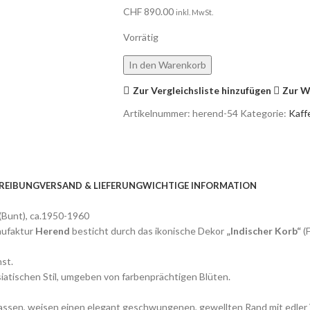
CHF
890.00
inkl. MwSt.
Vorrätig
In den Warenkorb
Zur Vergleichsliste hinzufügen
Zur W
Artikelnummer:
herend-54
Kategorie:
Kaff
REIBUNG
VERSAND & LIEFERUNG
WICHTIGE INFORMATION
(Bunt), ca.1950-1960
nufaktur
Herend
besticht durch das ikonische Dekor
„Indischer Korb“
(F
st.
asiatischen Stil, umgeben von farbenprächtigen Blüten.
tassen, weisen einen elegant geschwungenen, gewellten Rand mit edler 