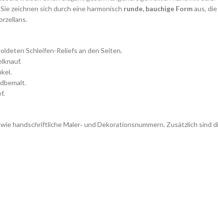
 Sie zeichnen sich durch eine harmonisch
runde, bauchige Form
aus, die
rzellans.
ldeten Schleifen-Reliefs an den Seiten.
lknauf.
kel.
dbemalt.
f.
 sowie handschriftliche Maler‑ und Dekorationsnummern. Zusätzlich sind