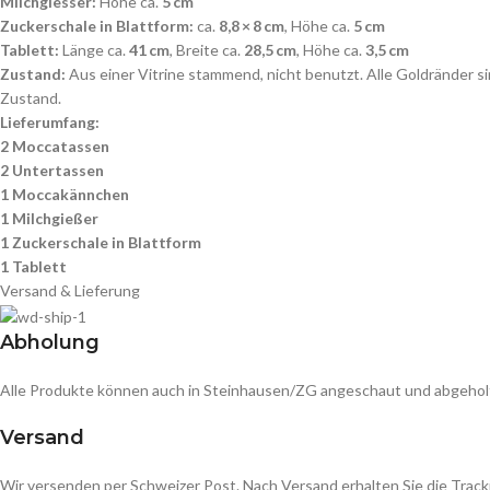
Milchgiesser:
Höhe ca.
5 cm
Zuckerschale in Blattform:
ca.
8,8 × 8 cm
, Höhe ca.
5 cm
Tablett:
Länge ca.
41 cm
, Breite ca.
28,5 cm
, Höhe ca.
3,5 cm
Zustand:
Aus einer Vitrine stammend, nicht benutzt. Alle Goldränder s
Zustand.
Lieferumfang:
2 Moccatassen
2 Untertassen
1 Moccakännchen
1 Milchgießer
1 Zuckerschale in Blattform
1 Tablett
Versand & Lieferung
Abholung
Alle Produkte können auch in Steinhausen/ZG angeschaut und abgehol
Versand
Wir versenden per Schweizer Post. Nach Versand erhalten Sie die Track