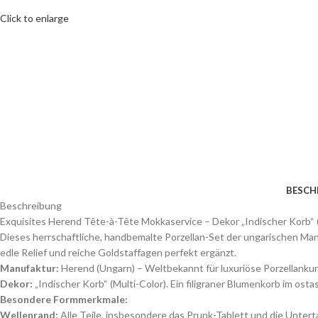
Click to enlarge
BESCH
Beschreibung
Exquisites Herend Tête-à-Tête Mokkaservice – Dekor „Indischer Korb“ 
Dieses herrschaftliche, handbemalte Porzellan-Set der ungarischen Ma
edle Relief und reiche Goldstaffagen perfekt ergänzt.
Manufaktur:
Herend (Ungarn) – Weltbekannt für luxuriöse Porzellankun
Dekor:
„Indischer Korb“ (Multi-Color). Ein filigraner Blumenkorb im ost
Besondere Formmerkmale:
Wellenrand:
Alle Teile, insbesondere das Prunk-Tablett und die Unter