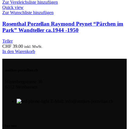
Zur Vergleichsliste hinzufügen
Quick view
Zur Wunschliste hinzufügen
Rosenthal Porzellan Raymond Peynet “Pärchen im
Park” Wandteller ca.1944 -1950
Teller
CHF
39.00
inkl. MwSt.
In den Warenkorb
antikes-porzellan.ch
Hinterbergstrasse 36
6312 Steinhausen
E-Mail: info@antikes-porzellan.ch
Über uns