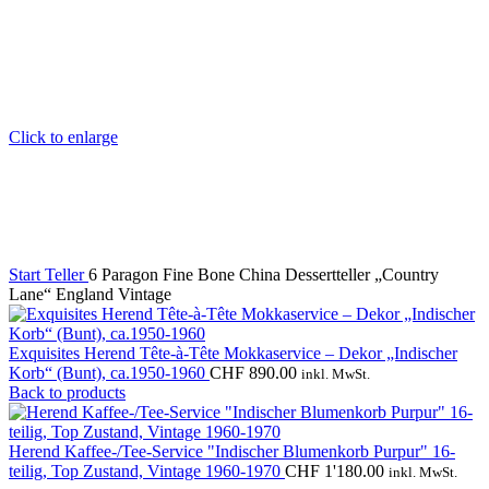
Click to enlarge
Start
Teller
6 Paragon Fine Bone China Dessertteller „Country
Lane“ England Vintage
Exquisites Herend Tête-à-Tête Mokkaservice – Dekor „Indischer
Korb“ (Bunt), ca.1950-1960
CHF
890.00
inkl. MwSt.
Back to products
Herend Kaffee-/Tee-Service "Indischer Blumenkorb Purpur" 16-
teilig, Top Zustand, Vintage 1960-1970
CHF
1'180.00
inkl. MwSt.