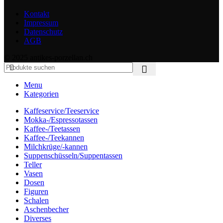
Kontakt
Impressum
Datenschutz
AGB
© 2025 antikes-porzellan.ch
Menu
Kategorien
Kaffeservice/Teeservice
Mokka-/Espressotassen
Kaffee-/Teetassen
Kaffee-/Teekannen
Milchkrüge/-kannen
Suppenschüsseln/Suppentassen
Teller
Vasen
Dosen
Figuren
Schalen
Aschenbecher
Diverses