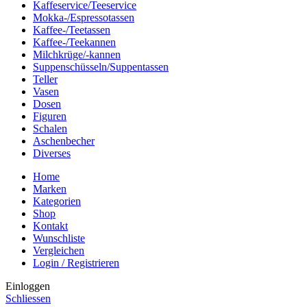
Kaffeservice/Teeservice
Mokka-/Espressotassen
Kaffee-/Teetassen
Kaffee-/Teekannen
Milchkrüge/-kannen
Suppenschüsseln/Suppentassen
Teller
Vasen
Dosen
Figuren
Schalen
Aschenbecher
Diverses
Home
Marken
Kategorien
Shop
Kontakt
Wunschliste
Vergleichen
Login / Registrieren
Einloggen
Schliessen