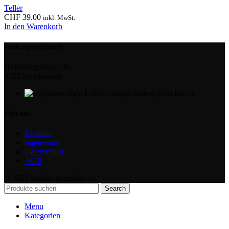
Teller
CHF
39.00
inkl. MwSt.
In den Warenkorb
antikes-porzellan.ch
Hinterbergstrasse 36
6312 Steinhausen
E-Mail: info@antikes-porzellan.ch
Über uns
Kontakt
Impressum
Datenschutz
AGB
© 2025 antikes-porzellan.ch
Search
Menu
Kategorien