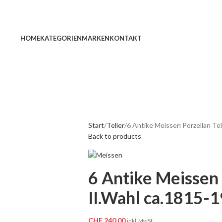
HOME
KATEGORIEN
MARKEN
KONTAKT
Start
Teller
6 Antike Meissen Porzellan Tel
Back to products
6 Antike Meissen 
II.Wahl ca.1815-
CHF
240.00
inkl. MwSt.