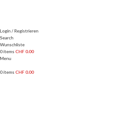
WILLKOMMEN IN UNSEREM SHOP
Login / Registrieren
Search
Wunschliste
0
items
CHF
0.00
Menu
0
items
CHF
0.00