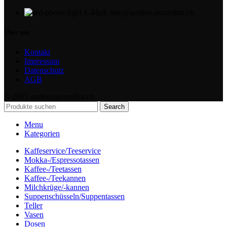
E-Mail: info@antikes-porzellan.ch
Über uns
Kontakt
Impressum
Datenschutz
AGB
© 2025 antikes-porzellan.ch
Search
Menu
Kategorien
Kaffeservice/Teeservice
Mokka-/Espressotassen
Kaffee-/Teetassen
Kaffee-/Teekannen
Milchkrüge/-kannen
Suppenschüsseln/Suppentassen
Teller
Vasen
Dosen