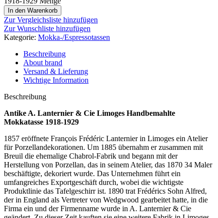
1918-1929 Menge
In den Warenkorb
Zur Vergleichsliste hinzufügen
Zur Wunschliste hinzufügen
Kategorie:
Mokka-/Espressotassen
Beschreibung
About brand
Versand & Lieferung
Wichtige Information
Beschreibung
Antike A. Lanternier & Cie Limoges Handbemahlte
Mokkatasse 1918-1929
1857 eröffnete François Frédéric Lanternier in Limoges ein Atelier
für Porzellandekorationen. Um 1885 übernahm er zusammen mit
Breuil die ehemalige Chabrol-Fabrik und begann mit der
Herstellung von Porzellan, das in seinem Atelier, das 1870 34 Maler
beschäftigte, dekoriert wurde. Das Unternehmen führt ein
umfangreiches Exportgeschäft durch, wobei die wichtigste
Produktlinie das Tafelgeschirr ist. 1890 trat Frédérics Sohn Alfred,
der in England als Vertreter von Wedgwood gearbeitet hatte, in die
Firma ein und der Firmenname wurde in A. Lanternier & Cie
geändert. Zu dieser Zeit kauften sie eine weitere Fabrik in Limoges.