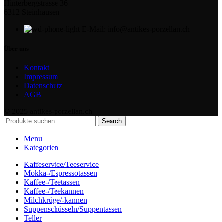
Hinterbergstrasse 36
6312 Steinhausen
E-Mail: info@antikes-porzellan.ch
Über uns
Kontakt
Impressum
Datenschutz
AGB
© 2025 antikes-porzellan.ch
Search
Menu
Kategorien
Kaffeservice/Teeservice
Mokka-/Espressotassen
Kaffee-/Teetassen
Kaffee-/Teekannen
Milchkrüge/-kannen
Suppenschüsseln/Suppentassen
Teller