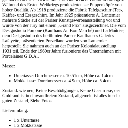
Während des Ersten Weltkriegs produzierten sie Puppenköpfe von
hoher Qualität. Ab 1918 produzierte die Fabrik Tafelgeschirr (Tee-,
Kaffee- und Essgeschirr). Im Jahr 1925 präsentierte A. Lanternier
mehrere Stücke auf der Pariser Kunstgewerbeausstellung vor und
wurde von der Jury mit einem „Grand Prix“ ausgezeichnet. Die vom
Designstudio Pomone (Kaufhaus Au Bon Marché) und La Maîtrise,
dem Designstudio des berühmten Pariser Kaufhauses Galeries
Lafayette, präsentierten Porzellane wurden von Lanternier
hergestellt. Sie nahmen auch an der Pariser Kolonialausstellung
1931 teil. Ende der 1960er Jahre fusionierte das Unternehmen mit
Porcelaines G.D.A..
Masse:
Untertasse: Durchmesser ca. 10.51cm, Höhe ca. 1.4cm
Mokkatasse: Durchmesser ca. 4.9cm, Höhe ca. 5.4cm
Zustand: wie neu, Keine Beschädigungen, Keine Glasurrisse, der
Goldrand ist in einwandfreiem Zustand, allgemein ist alles in sehr
guten Zustand, Siehe Fotos.
Lieferumfang:
1 x Untertasse
1 x Mokkatasse