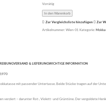
Vorrätig
In den Warenkorb
Zur Vergleichsliste hinzufügen
Zur W
Artikelnummer:
Wien-01
Kategorie:
Mokka
REIBUNG
VERSAND & LIEFERUNG
WICHTIGE INFORMATION
–1970
okkatasse mit passender Untertasse. Beide Stücke tragen auf der Unters
ben verziert – darunter Rot-, Violett- und Grüntöne. Der vergoldete He