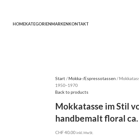
HOME
KATEGORIEN
MARKEN
KONTAKT
Start
Mokka-/Espressotassen
Mokkatasse
1950–1970
Back to products
Mokkatasse im Stil v
handbemalt floral ca
CHF
40.00
inkl. MwSt.