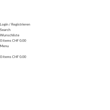
WILLKOMMEN IN UNSEREM SHOP
Login / Registrieren
Search
Wunschliste
0
items
CHF
0.00
Menu
0
items
CHF
0.00