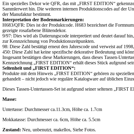
Ein spezielles Dekor wie QFR, das mit „FIRST EDITION“ gekennzeichn
Sammlerwert hin. Die weiteren internen Produktionscodes auf der Unt
der Manufaktur bestimmt.
Interpretation der Bodenmarkierungen:
H683/QFR: Dies ist der Produktcode. H683 bezeichnet die Formnummer
gezeigte rosafarbene Blütendekor.
9/97: Dies wird als Datierungscode interpretiert und deutet darauf 
zur Kennzeichnung von Produktionszeitpunkten.
98: Diese Zahl bestätigt erneut den Jahrescode und verweist auf 1998
450: Diese Zahl hat keine spezifische dekorative Bedeutung und könnt
Insgesamt bestätigen diese Markierungen, dass dieses Tassen‑Untertas
Kennzeichnung „FIRST EDITION“ erhält dieses Stück aufgrund seines
Seltenheit und „FIRST EDITION“:
Produkte mit dem Hinweis „FIRST EDITION“ gehören zu speziellen oder
gehandelt – nicht jedoch wie reguläre Katalogware auf üblichen Einz
Dieses Tassen‑Untertassen‑Set ist aufgrund seiner seltenen „FIRST
Masse:
Untertasse: Durchmesser ca.11.3cm, Höhe ca. 1.7cm
Mokkatasse: Durchmesser ca. 6cm, Höhe ca. 5.5cm
Zustand:
Neu, unbenutzt, makellos, Siehe Fotos.