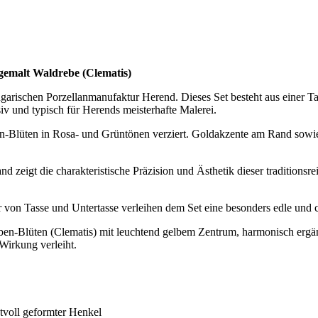
emalt Waldrebe (Clematis)
arischen Porzellanmanufaktur Herend. Dieses Set besteht aus einer Ta
siv und typisch für Herends meisterhafte Malerei.
en‑Blüten in Rosa‑ und Grüntönen verziert. Goldakzente am Rand sowie
d zeigt die charakteristische Präzision und Ästhetik dieser traditionsr
 von Tasse und Untertasse verleihen dem Set eine besonders edle und 
ben‑Blüten (Clematis) mit leuchtend gelbem Zentrum, harmonisch ergän
 Wirkung verleiht.
tvoll geformter Henkel