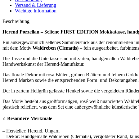
Versand & Lieferung
Wichtige Information
Beschreibung
Herend Porzellan – Seltene FIRST EDITION Mokkatasse, handg
Ein außergewöhnlich seltenes Sammlerstück aus der renommierten ung
mit dem Motiv
Waldreben (Clematis)
– fein ausgearbeitet, farbinten
Die Tasse und die Untertasse sind mit zarten, handgemalten Waldreb
Handwerkskunst der Herend‑Manufaktur.
Das florale Dekor mit rosa Blüten, grünen Blättern und feinem Goldran
Herend‑Marken sowie die entsprechenden Form‑ und Dekorangaben.
Der in zartem Hellgrün gefasste Henkel sowie die vergoldeten Ränder
Das Motiv besteht aus großformatigen, rosé‑weiß nuancierten Waldre
plastisch reliefiert, was dem Set eine außergewöhnliche künstlerische
⭐
Besondere Merkmale
– Hersteller: Herend, Ungarn
– Dekor: Handgemalte Waldreben (Clematis), vergoldeter Rand, kuns