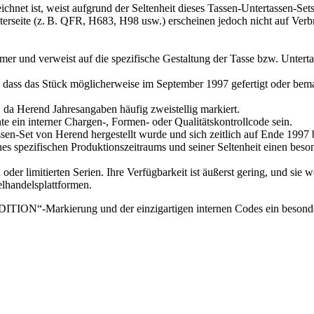
et ist, weist aufgrund der Seltenheit dieses Tassen‑Untertassen‑Sets
erseite (z. B. QFR, H683, H98 usw.) erscheinen jedoch nicht auf Verb
 und verweist auf die spezifische Gestaltung der Tasse bzw. Untertas
hin, dass das Stück möglicherweise im September 1997 gefertigt oder b
, da Herend Jahresangaben häufig zweistellig markiert.
e ein interner Chargen‑, Formen‑ oder Qualitätskontrollcode sein.
sen‑Set von Herend hergestellt wurde und sich zeitlich auf Ende 1997 
 spezifischen Produktionszeitraums und seiner Seltenheit einen bes
 limitierten Serien. Ihre Verfügbarkeit ist äußerst gering, und sie w
elhandelsplattformen.
 EDITION“-Markierung und der einzigartigen internen Codes ein besond