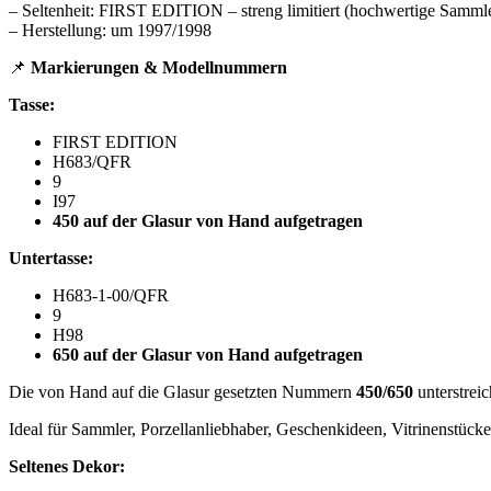
– Seltenheit: FIRST EDITION – streng limitiert (hochwertige Sammle
– Herstellung: um 1997/1998
📌
Markierungen & Modellnummern
Tasse:
FIRST EDITION
H683/QFR
9
I97
450 auf der Glasur von Hand aufgetragen
Untertasse:
H683‑1‑00/QFR
9
H98
650 auf der Glasur von Hand aufgetragen
Die von Hand auf die Glasur gesetzten Nummern
450/650
unterstrei
Ideal für Sammler, Porzellanliebhaber, Geschenkideen, Vitrinenstück
Seltenes Dekor: