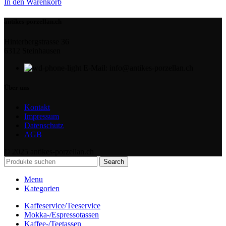
In den Warenkorb
antikes-porzellan.ch
Hinterbergstrasse 36
6312 Steinhausen
E-Mail: info@antikes-porzellan.ch
Über uns
Kontakt
Impressum
Datenschutz
AGB
© 2025 antikes-porzellan.ch
Search
Menu
Kategorien
Kaffeservice/Teeservice
Mokka-/Espressotassen
Kaffee-/Teetassen