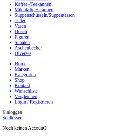
Kaffee-/Teekannen
Milchkrüge/-kannen
Suppenschüsseln/Suppentassen
Teller
Vasen
Dosen
Figuren
Schalen
Aschenbecher
Diverses
Home
Marken
Kategorien
Shop
Kontakt
Wunschliste
Vergleichen
Login / Registrieren
Einloggen
Schliessen
Noch keinen Account?