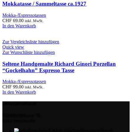
Mokkatasse / Sammeltasse ca.1927
Mokka-/Espressotassen
CHF
69.00
inkl. MwSt.
In den Warenkorb
Zur Vergleichsliste hinzufügen
Quick view
Zur Wunschliste hinzufügen
Seltene Handgemalte Richard Ginori Porzellan
“Gockelhahn” Espresso Tasse
Mokka-/Espressotassen
CHF
99.00
inkl. MwSt.
In den Warenkorb
antikes-porzellan.ch
Hinterbergstrasse 36
6312 Steinhausen
E-Mail: info@antikes-porzellan.ch