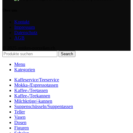
Über uns
Kontakt
Impressum
Datenschutz
AGB
© 2025 antikes-porzellan.ch
Search
Menu
Kategorien
Kaffeservice/Teeservice
Mokka-/Espressotassen
Kaffee-/Teetassen
Kaffee-/Teekannen
Milchkrüge/-kannen
Suppenschüsseln/Suppentassen
Teller
Vasen
Dosen
Figuren