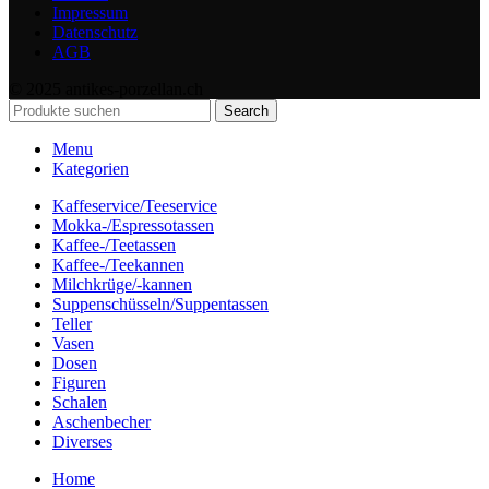
Impressum
Datenschutz
AGB
© 2025 antikes-porzellan.ch
Search
Menu
Kategorien
Kaffeservice/Teeservice
Mokka-/Espressotassen
Kaffee-/Teetassen
Kaffee-/Teekannen
Milchkrüge/-kannen
Suppenschüsseln/Suppentassen
Teller
Vasen
Dosen
Figuren
Schalen
Aschenbecher
Diverses
Home