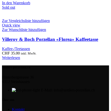
In den Warenkorb
Sold out
Zur Vergleichsliste hinzufügen
Quick view
Zur Wunschliste hinzufügen
Villeroy & Boch Porzellan «Florea» Kaffeetasse
Kaffee-/Teetassen
CHF
35.00
inkl. MwSt.
Weiterlesen
antikes-porzellan.ch
Hinterbergstrasse 36
6312 Steinhausen
E-Mail: info@antikes-porzellan.ch
Über uns
Kontakt