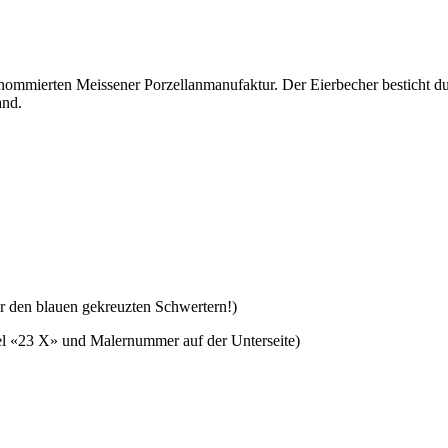
renommierten Meissener Porzellanmanufaktur. Der Eierbecher besticht d
and.
er den blauen gekreuzten Schwertern!)
el «23 X» und Malernummer auf der Unterseite)