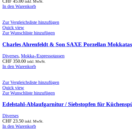
CHF
45.00
inkl. MwSt.
In den Warenkorb
Zur Vergleichsliste hinzufügen
Quick view
Zur Wunschliste hinzufügen
Charles Ahrenfeldt & Son SAXE Porzellan Mokkatas
Diverses
,
Mokka-/Espressotassen
CHF
350.00
inkl. MwSt.
In den Warenkorb
Zur Vergleichsliste hinzufügen
Quick view
Zur Wunschliste hinzufügen
Edelstahl‑Ablaufgarnitur / Siebstopfen für Küchensp
Diverses
CHF
23.50
inkl. MwSt.
In den Warenkorb