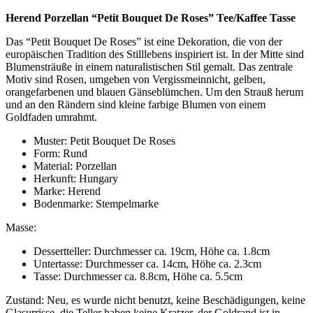
Herend Porzellan “Petit Bouquet De Roses” Tee/Kaffee Tasse
Das “Petit Bouquet De Roses” ist eine Dekoration, die von der
europäischen Tradition des Stilllebens inspiriert ist. In der Mitte sind
Blumensträuße in einem naturalistischen Stil gemalt. Das zentrale
Motiv sind Rosen, umgeben von Vergissmeinnicht, gelben,
orangefarbenen und blauen Gänseblümchen. Um den Strauß herum
und an den Rändern sind kleine farbige Blumen von einem
Goldfaden umrahmt.
Muster: Petit Bouquet De Roses
Form: Rund
Material: Porzellan
Herkunft: Hungary
Marke: Herend
Bodenmarke: Stempelmarke
Masse:
Dessertteller: Durchmesser ca. 19cm, Höhe ca. 1.8cm
Untertasse: Durchmesser ca. 14cm, Höhe ca. 2.3cm
Tasse: Durchmesser ca. 8.8cm, Höhe ca. 5.5cm
Zustand: Neu, es wurde nicht benutzt, keine Beschädigungen, keine
Glasurrisse, die Teller haben keine Kratzer, der Goldrand ist in