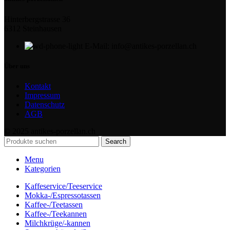
Hinterbergstrasse 36
6312 Steinhausen
E-Mail: info@antikes-porzellan.ch
Über uns
Kontakt
Impressum
Datenschutz
AGB
© 2025 antikes-porzellan.ch
Search
Menu
Kategorien
Kaffeservice/Teeservice
Mokka-/Espressotassen
Kaffee-/Teetassen
Kaffee-/Teekannen
Milchkrüge/-kannen