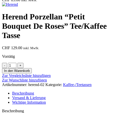
inkl. MwSt.
Herend Porzellan “Petit
Bouquet De Roses” Tee/Kaffee
Tasse
CHF
129.00
inkl. MwSt.
Vorrätig
Herend
Porzellan
In den Warenkorb
“Petit
Zur Vergleichsliste hinzufügen
Bouquet
Zur Wunschliste hinzufügen
De
Artikelnummer:
herend-02
Kategorie:
Kaffee-/Teetassen
Roses”
Tee/Kaffee
Beschreibung
Tasse
Versand & Lieferung
Menge
Wichtige Information
Beschreibung