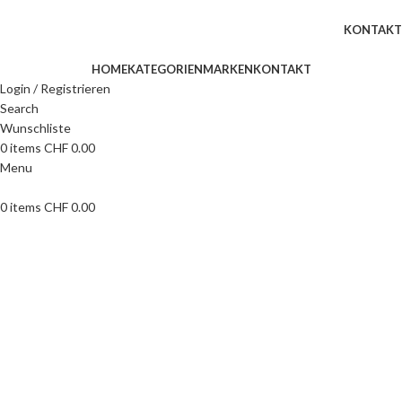
WILLKOMMEN IN UNSEREM SHOP
KONTAKT
HOME
KATEGORIEN
MARKEN
KONTAKT
Login / Registrieren
Search
Wunschliste
0
items
CHF
0.00
Menu
0
items
CHF
0.00