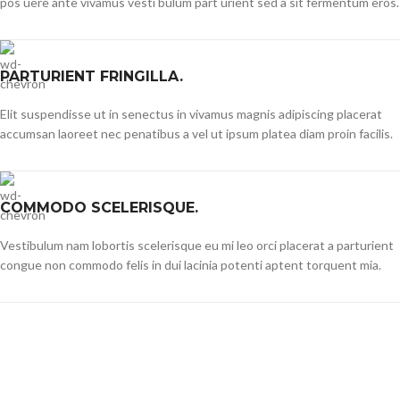
pos uere ante vivamus vesti bulum part urient sed a sit fermentum eros.
PARTURIENT FRINGILLA.
Elit suspendisse ut in senectus in vivamus magnis adipiscing placerat
accumsan laoreet nec penatibus a vel ut ipsum platea diam proin facilis.
COMMODO SCELERISQUE.
Vestibulum nam lobortis scelerisque eu mi leo orci placerat a parturient
congue non commodo felis in dui lacinia potenti aptent torquent mia.