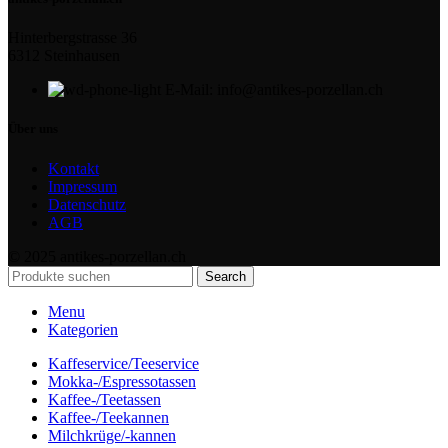
Hinterbergstrasse 36
6312 Steinhausen
E-Mail: info@antikes-porzellan.ch
Über uns
Kontakt
Impressum
Datenschutz
AGB
© 2025 antikes-porzellan.ch
Search
Menu
Kategorien
Kaffeservice/Teeservice
Mokka-/Espressotassen
Kaffee-/Teetassen
Kaffee-/Teekannen
Milchkrüge/-kannen