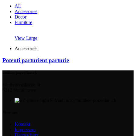
All
Accessories
Decor
Furniture
View Large
Accessories
Potenti parturient parturie
antikes-porzellan.ch
Hinterbergstrasse 36
6312 Steinhausen
E-Mail: info@antikes-porzellan.ch
Über uns
Kontakt
Impressum
Datenschutz