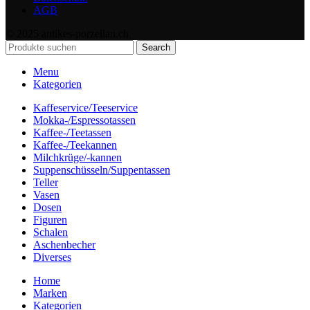
AGB
© 2025 antikes-porzellan.ch
Search
Menu
Kategorien
Kaffeservice/Teeservice
Mokka-/Espressotassen
Kaffee-/Teetassen
Kaffee-/Teekannen
Milchkrüge/-kannen
Suppenschüsseln/Suppentassen
Teller
Vasen
Dosen
Figuren
Schalen
Aschenbecher
Diverses
Home
Marken
Kategorien