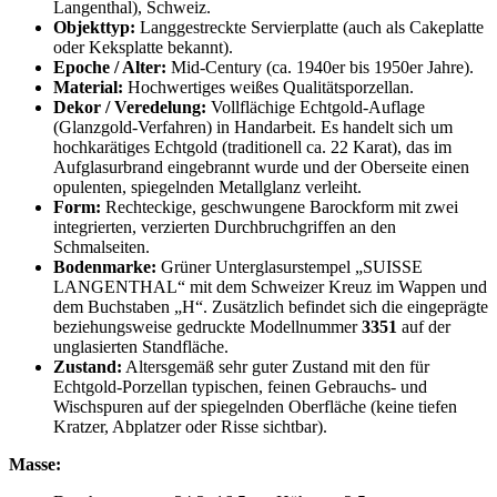
Langenthal), Schweiz.
Objekttyp:
Langgestreckte Servierplatte (auch als Cakeplatte
oder Keksplatte bekannt).
Epoche / Alter:
Mid-Century (ca. 1940er bis 1950er Jahre).
Material:
Hochwertiges weißes Qualitätsporzellan.
Dekor / Veredelung:
Vollflächige Echtgold-Auflage
(Glanzgold-Verfahren) in Handarbeit. Es handelt sich um
hochkarätiges Echtgold (traditionell ca. 22 Karat), das im
Aufglasurbrand eingebrannt wurde und der Oberseite einen
opulenten, spiegelnden Metallglanz verleiht.
Form:
Rechteckige, geschwungene Barockform mit zwei
integrierten, verzierten Durchbruchgriffen an den
Schmalseiten.
Bodenmarke:
Grüner Unterglasurstempel „SUISSE
LANGENTHAL“ mit dem Schweizer Kreuz im Wappen und
dem Buchstaben „H“. Zusätzlich befindet sich die eingeprägte
beziehungsweise gedruckte Modellnummer
3351
auf der
unglasierten Standfläche.
Zustand:
Altersgemäß sehr guter Zustand mit den für
Echtgold-Porzellan typischen, feinen Gebrauchs- und
Wischspuren auf der spiegelnden Oberfläche (keine tiefen
Kratzer, Abplatzer oder Risse sichtbar).
Masse: