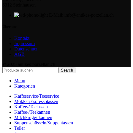
6312 Steinhausen
E-Mail: info@antikes-porzellan.ch
Über uns
Kontakt
Impressum
Datenschutz
AGB
© 2025 antikes-porzellan.ch
Search
Menu
Kategorien
Kaffeservice/Teeservice
Mokka-/Espressotassen
Kaffee-/Teetassen
Kaffee-/Teekannen
Milchkrüge/-kannen
Suppenschüsseln/Suppentassen
Teller